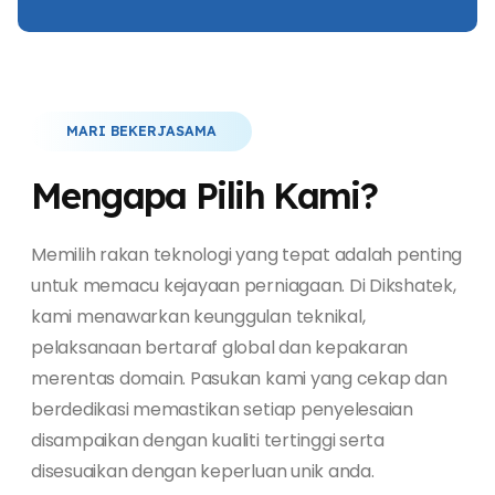
MARI BEKERJASAMA
Mengapa Pilih Kami?
Memilih rakan teknologi yang tepat adalah penting
untuk memacu kejayaan perniagaan. Di Dikshatek,
kami menawarkan keunggulan teknikal,
pelaksanaan bertaraf global dan kepakaran
merentas domain. Pasukan kami yang cekap dan
berdedikasi memastikan setiap penyelesaian
disampaikan dengan kualiti tertinggi serta
disesuaikan dengan keperluan unik anda.