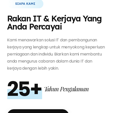
SIAPA KAMI
Rakan IT & Kerjaya Yang
Anda Percayai
Kami menawarkan solusi IT dan pembangunan
kerjaya yang lengkap untuk menyokong keperluan
perniagaan dan individu. Biarkan kami membantu
anda mengurus cabaran dalam dunia IT dan
kerjaya dengan lebih yakin.
25+
Tahun Pengalaman