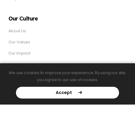
Our Culture
About Us
Our Values
Our Impact
Join Us
We use cookies to improve your experience. By using our site,
you agree to our use of cookies.
Join Dikshatek Now
Accept
Life at Dikshatek
Blogs
Contact Us