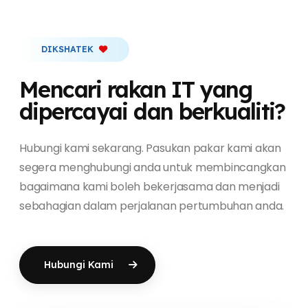
DIKSHATEK
Mencari rakan IT yang
dipercayai dan berkualiti?
Hubungi kami sekarang. Pasukan pakar kami akan
segera menghubungi anda untuk membincangkan
bagaimana kami boleh bekerjasama dan menjadi
sebahagian dalam perjalanan pertumbuhan anda.
Hubungi Kami