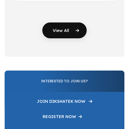
View All
INTERESTED TO JOIN US?
JOIN DIKSHATEK NOW
REGISTER NOW