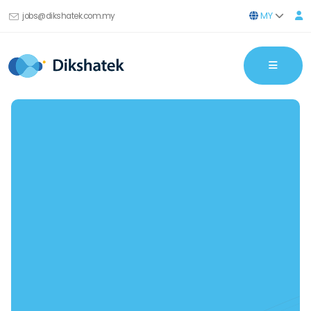
MY
jobs@dikshatek.com.my
Sertai Dikshatek Hari