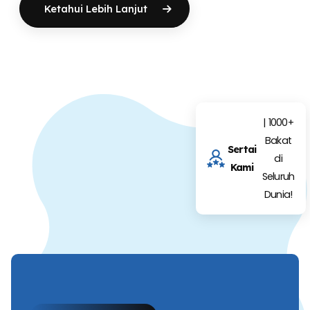
Ketahui Lebih Lanjut
| 1000+
Bakat
Sertai
di
Kami
Seluruh
Dunia!